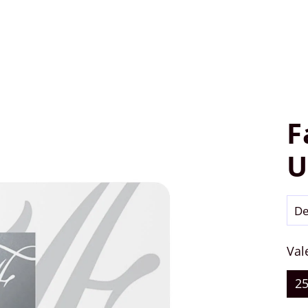
F
U
De
Val
2