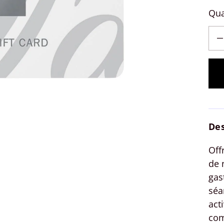
Qua
Rédui
Des
Off
de 
gas
séa
act
com