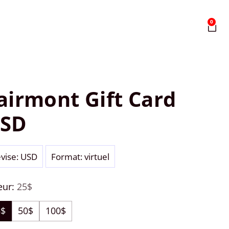
0
airmont Gift Card
SD
vise: USD
Format: virtuel
eur:
25$
5$
50$
100$