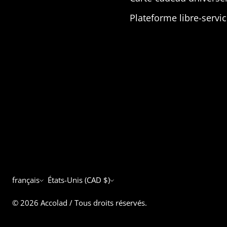
Plateforme libre-servi
Langue
Devise
français
États-Unis (CAD $)
© 2026
Accolad
/
Tous droits réservés.