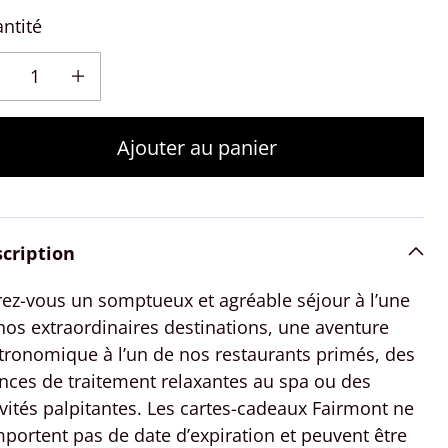
ntité
re la quantité de Fairmont Gift Card USD
Augmenter la quantité de Fairmont Gift Card USD
Ajouter au panier
cription
rez-vous un somptueux et agréable séjour à l’une
nos extraordinaires destinations, une aventure
tronomique à l’un de nos restaurants primés, des
nces de traitement relaxantes au spa ou des
ivités palpitantes. Les cartes-cadeaux Fairmont ne
portent pas de date d’expiration et peuvent être