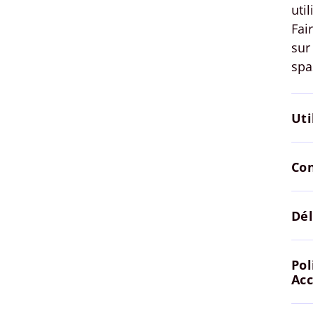
uti
Fai
sur
spa
Uti
Con
Dél
Pol
Acc